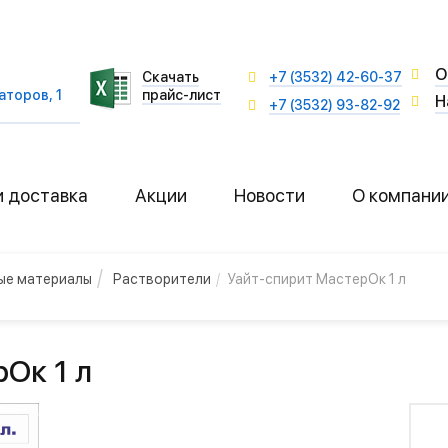
О
Скачать
+7 (3532) 42-60-37
аторов, 1
прайс-лист
Н
+7 (3532) 93-82-92
и доставка
Акции
Новости
О компани
ные материалы
Растворители
Уайт-спирит МастерОк 1 л
Ок 1 л