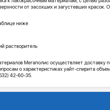
вка к лакокрасочным материалам, с целью разб
ерхности от засохших и загустевших красок. 
аблице ниже
ий растворитель
атериалов Мегаполис осуществляет доставку по
просам о характеристиках уайт-спирита объем
532) 42-60-35.